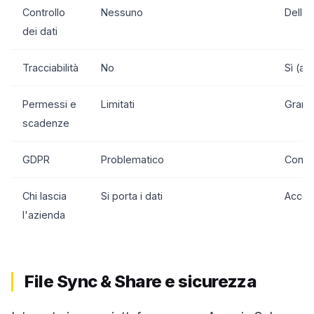
Controllo
Nessuno
Dell'a
dei dati
Tracciabilità
No
Sì (aud
Permessi e
Limitati
Granul
scadenze
GDPR
Problematico
Conf
Chi lascia
Si porta i dati
Acces
l'azienda
File Sync & Share e sicurezza