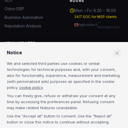
3CX
HOURS
Odoo ERP
Mon – Fri: 8:30 – 18:00
24/7 SOC for MSP clients
Business Automation
—
h@kubee.it
Reputation Analysis
emergencies
STAY UPDATED
Notice
IT security insights and MSP news.
We and selected third parties use cookies or similar
Subscribe
technologies for technical purposes and, with your consent,
also for functionality, experience, measurement and marketing
By subscribing you agree to our
Privacy Policy
. No spam.
(with personalized ads) purposes as specified in the cookie
policy.
cookie policy
.
CERTIFICATIONS
You can freely give, refuse or withdraw your consent at any
time by accessing the preferences panel. Refusing consent
Acronis Platinum
3CX Platinum
NIS2
GDPR
may make related features unavailable.
Use the "Accept all" button to consent. Use the "Reject all"
button or close this notice to continue without accepting.