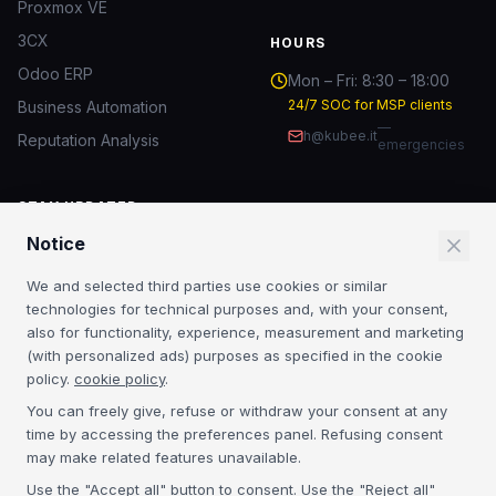
Proxmox VE
3CX
HOURS
Odoo ERP
Mon – Fri: 8:30 – 18:00
24/7 SOC for MSP clients
Business Automation
—
h@kubee.it
Reputation Analysis
emergencies
STAY UPDATED
Notice
IT security insights and MSP news.
We and selected third parties use cookies or similar
Subscribe
technologies for technical purposes and, with your consent,
also for functionality, experience, measurement and marketing
By subscribing you agree to our
Privacy Policy
. No spam.
(with personalized ads) purposes as specified in the cookie
policy.
cookie policy
.
CERTIFICATIONS
You can freely give, refuse or withdraw your consent at any
time by accessing the preferences panel. Refusing consent
Acronis Platinum
3CX Platinum
NIS2
GDPR
may make related features unavailable.
Use the "Accept all" button to consent. Use the "Reject all"