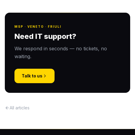
MSP · VENETO · FRIULI
Need IT support?
We respond in seconds — no tickets, no
waiting.
Talk to us
All articles