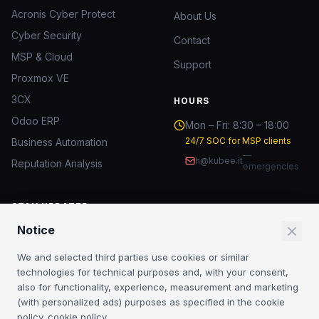
Acronis Cyber Protect
About Us
Cyber Security
Contact
MSP & Cloud
Support
Proxmox VE
3CX
HOURS
Odoo ERP
Mon – Fri: 8:30 – 18:00
24/7 SOC for MSP clients
Business Automation
—
h@kubee.it
Reputation Analysis
emergencies
STAY UPDATED
Notice
IT security insights and MSP news.
We and selected third parties use cookies or similar
Subscribe
technologies for technical purposes and, with your consent,
also for functionality, experience, measurement and marketing
By subscribing you agree to our
Privacy Policy
. No spam.
(with personalized ads) purposes as specified in the cookie
policy.
cookie policy
.