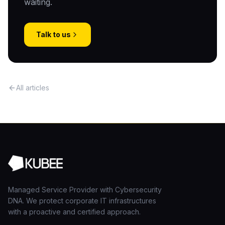
waiting.
Talk to us
All articles
Managed Service Provider with Cybersecurity
DNA. We protect corporate IT infrastructures
with a proactive and certified approach.