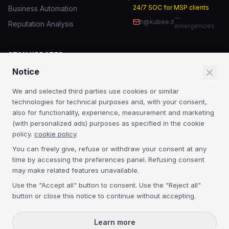
24/7 SOC for MSP clients
Business Automation
—
h@kubee.it
Reputation Analysis
emergencies
STAY UPDATED
Notice
IT security insights and MSP news.
We and selected third parties use cookies or similar
Subscribe
technologies for technical purposes and, with your consent,
also for functionality, experience, measurement and marketing
By subscribing you agree to our
Privacy Policy
. No spam.
(with personalized ads) purposes as specified in the cookie
policy.
cookie policy
.
CERTIFICATIONS
You can freely give, refuse or withdraw your consent at any
time by accessing the preferences panel. Refusing consent
Acronis Platinum
3CX Platinum
NIS2
GDPR
may make related features unavailable.
Use the "Accept all" button to consent. Use the "Reject all"
button or close this notice to continue without accepting.
©
2026
Kubee S.r.l. — P.IVA IT04134300271 — REA VE-368395 — Cap.
Soc. € 50.000 i.v. —
All rights reserved.
Learn more