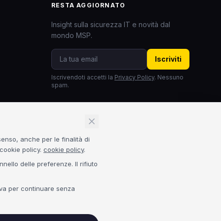
RESTA AGGIORNATO
Insight sulla sicurezza IT e novità dal
mondo MSP.
Iscriviti
Iscrivendoti accetti la
Privacy Policy
. Nessuno
spam.
CERTIFICAZIONI
Acronis Platinum
3CX Platinum
senso, anche per le finalità di
NIS2
GDPR
cookie policy.
cookie policy
.
ello delle preferenze. Il rifiuto
tiva per continuare senza