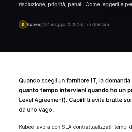
risoluzione, priorità, penali. Come leggerli e pe
Kubee
24 maggio 2026
6
min di lettura
K
Quando scegli un fornitore IT, la domanda 
quanto tempo intervieni quando ho un 
Level Agreement). Capirli ti evita brutte sor
da uno vago.
Kubee lavora con SLA contrattualizzati: tempi di