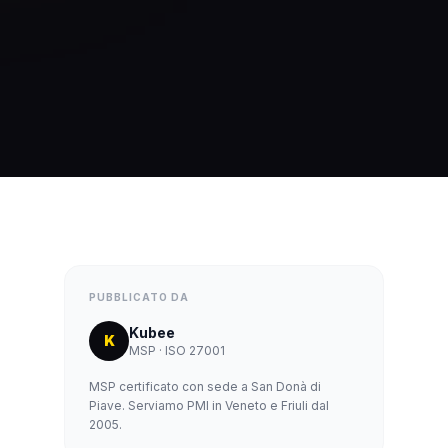
PUBBLICATO DA
Kubee
K
MSP · ISO 27001
MSP certificato con sede a San Donà di
Piave. Serviamo PMI in Veneto e Friuli dal
2005.