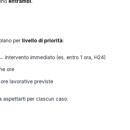
cono
entrambi
.
colano per
livello di priorità
:
→ intervento immediato (es. entro 1 ora, H24)
he ore
 ore lavorative previste
 aspettarti per ciascun caso.