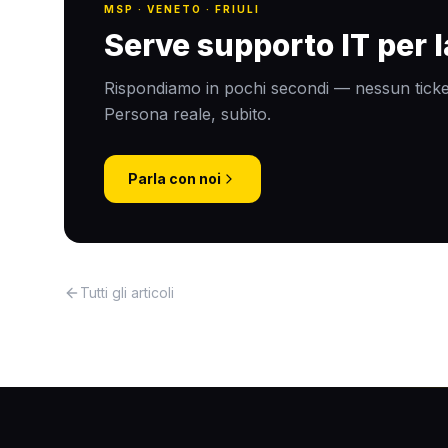
MSP · VENETO · FRIULI
Serve supporto IT per 
Rispondiamo in pochi secondi — nessun ticke
Persona reale, subito.
Parla con noi
Tutti gli articoli