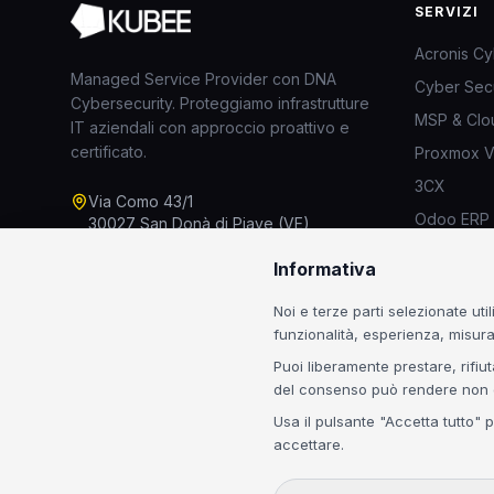
SERVIZI
Acronis Cy
Managed Service Provider con DNA
Cyber Secu
Cybersecurity. Proteggiamo infrastrutture
MSP & Clo
IT aziendali con approccio proattivo e
certificato.
Proxmox 
3CX
Via Como 43/1
Odoo ERP
30027 San Donà di Piave (VE)
Business A
+39 0421 1898012
Informativa
Analisi Rep
info@kubee.it
Noi e terze parti selezionate uti
WhatsApp
funzionalità, esperienza, misur
Puoi liberamente prestare, rifiu
del consenso può rendere non dis
Usa il pulsante "Accetta tutto" 
accettare.