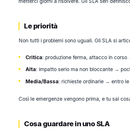
metterci giorni a risolvere. Gli SLA seri definis
Le priorità
Non tutti i problemi sono uguali. Gli SLA si arti
Critica
: produzione ferma, attacco in corso 
Alta
: impatto serio ma non bloccante → poc
Media/Bassa
: richieste ordinarie → entro le
Così le emergenze vengono prima, e tu sai cosa
Cosa guardare in uno SLA