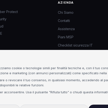
AZIENDA
ber Protect
Chi Siamo
rity
Contatti
ud
Assistenza
VE
Piani MSP
Checklist sicurezza IT
utomation
ORARI
utation
Lun – Ven: 8:30 – 18:00
lizziamo cookie o tecnologie simili per finalità tecniche e, con il tuo con
SOC H24 per clienti MSP
azione e marketing (con annunci personalizzati) come specificato nella 
h@kubee.it
—
emergenze
tare o revocare il tuo consenso, in qualsiasi momento, accedendo al pann
ponibili le relative funzioni.
per acconsentire. Usa il pulsante "Rifiuta tutto" o chiudi questa informa