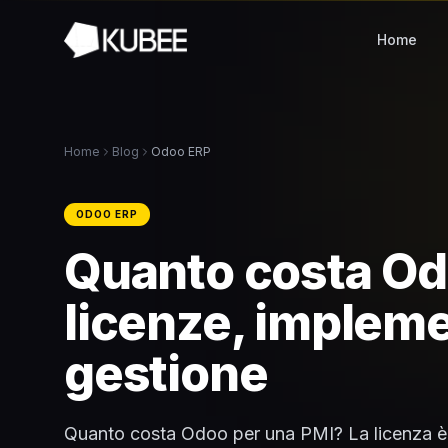
Home
Home
Blog
Odoo ERP
ODOO ERP
Quanto costa Od
licenze, implem
gestione
Quanto costa Odoo per una PMI? La licenza è 