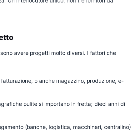
a. Un interlocutore unico, non tre fornitori da
etto
ono avere progetti molto diversi. I fattori che
e fatturazione, o anche magazzino, produzione, e-
agrafiche pulite si importano in fretta; dieci anni di
legamento (banche, logistica, macchinari, centralino)