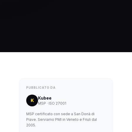
PUBBLICATO DA
Kubee
K
MSP · ISO 27001
MSP certificato con sede a San Donà di
Piave. Serviamo PMI in Veneto e Friuli dal
2005.