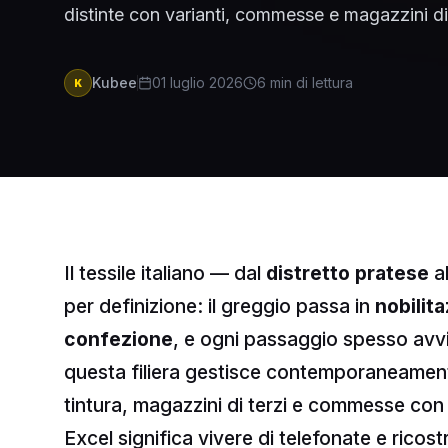
distinte con varianti, commesse e magazzini di 
Kubee
01 luglio 2026
6
min di lettura
K
Il tessile italiano — dal
distretto pratese
al
per definizione: il greggio passa in
nobilit
confezione
, e ogni passaggio spesso avvi
questa filiera gestisce contemporaneame
tintura, magazzini di terzi e commesse con 
Excel significa vivere di telefonate e ricos