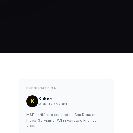
PUBBLICATO DA
Kubee
K
MSP · ISO 27001
MSP certificato con sede a San Donà di
Piave. Serviamo PMI in Veneto e Friuli dal
2005.