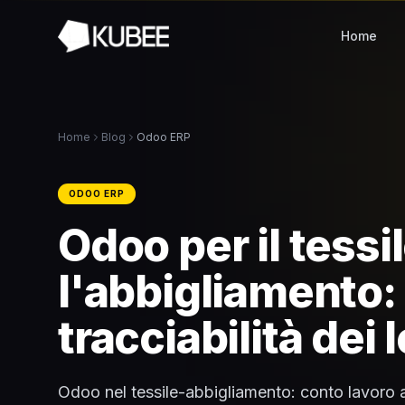
Home
Home
Blog
Odoo ERP
ODOO ERP
Odoo per il tessi
l'abbigliamento:
tracciabilità dei l
Odoo nel tessile-abbigliamento: conto lavoro atti