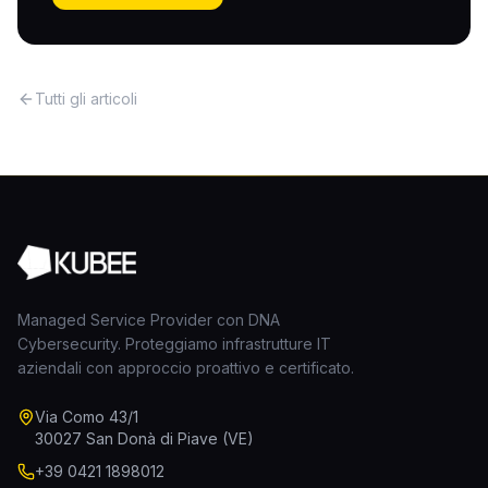
Tutti gli articoli
Managed Service Provider con DNA
Cybersecurity. Proteggiamo infrastrutture IT
aziendali con approccio proattivo e certificato.
Via Como 43/1
30027 San Donà di Piave (VE)
+39 0421 1898012