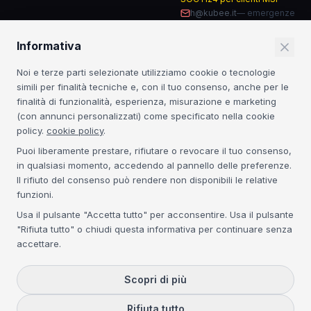
h@kubee.it
—
emergenze
Informativa
RESTA AGGIORNATO
Noi e terze parti selezionate utilizziamo cookie o tecnologie
Insight sulla sicurezza IT e novità dal mondo MSP.
simili per finalità tecniche e, con il tuo consenso, anche per le
finalità di funzionalità, esperienza, misurazione e marketing
Iscriviti
(con annunci personalizzati) come specificato nella cookie
policy.
cookie policy
.
Iscrivendoti accetti la
Privacy Policy
. Nessuno spam.
Puoi liberamente prestare, rifiutare o revocare il tuo consenso,
in qualsiasi momento, accedendo al pannello delle preferenze.
CERTIFICAZIONI
Il rifiuto del consenso può rendere non disponibili le relative
funzioni.
Acronis Platinum
3CX Platinum
NIS2
GDPR
Usa il pulsante "Accetta tutto" per acconsentire. Usa il pulsante
"Rifiuta tutto" o chiudi questa informativa per continuare senza
accettare.
©
2026
Kubee S.r.l. — P.IVA IT04134300271 — REA VE-368395 — Cap.
Soc. € 50.000 i.v. —
Tutti i diritti riservati.
Scopri di più
Privacy Policy
Cookie Policy
Rifiuta tutto