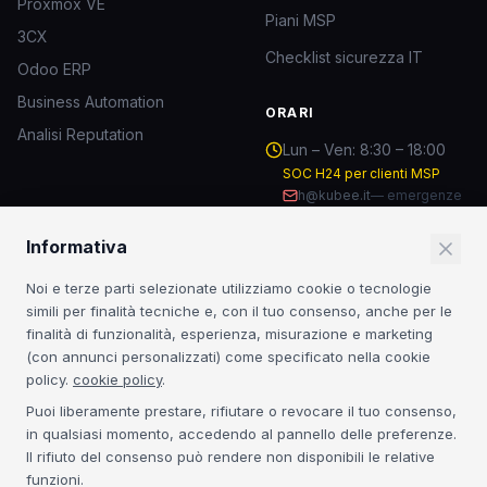
Proxmox VE
Piani MSP
3CX
Checklist sicurezza IT
Odoo ERP
Business Automation
ORARI
Analisi Reputation
Lun – Ven: 8:30 – 18:00
SOC H24 per clienti MSP
h@kubee.it
—
emergenze
Informativa
RESTA AGGIORNATO
Noi e terze parti selezionate utilizziamo cookie o tecnologie
Insight sulla sicurezza IT e novità dal mondo MSP.
simili per finalità tecniche e, con il tuo consenso, anche per le
finalità di funzionalità, esperienza, misurazione e marketing
Iscriviti
(con annunci personalizzati) come specificato nella cookie
policy.
cookie policy
.
Iscrivendoti accetti la
Privacy Policy
. Nessuno spam.
Puoi liberamente prestare, rifiutare o revocare il tuo consenso,
in qualsiasi momento, accedendo al pannello delle preferenze.
CERTIFICAZIONI
Il rifiuto del consenso può rendere non disponibili le relative
funzioni.
Acronis Platinum
3CX Platinum
NIS2
GDPR