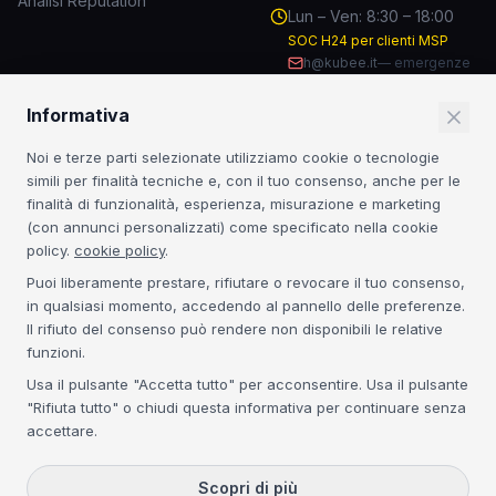
Analisi Reputation
Lun – Ven: 8:30 – 18:00
SOC H24 per clienti MSP
h@kubee.it
—
emergenze
Informativa
RESTA AGGIORNATO
Noi e terze parti selezionate utilizziamo cookie o tecnologie
Insight sulla sicurezza IT e novità dal mondo MSP.
simili per finalità tecniche e, con il tuo consenso, anche per le
finalità di funzionalità, esperienza, misurazione e marketing
Iscriviti
(con annunci personalizzati) come specificato nella cookie
policy.
cookie policy
.
Iscrivendoti accetti la
Privacy Policy
. Nessuno spam.
Puoi liberamente prestare, rifiutare o revocare il tuo consenso,
in qualsiasi momento, accedendo al pannello delle preferenze.
CERTIFICAZIONI
Il rifiuto del consenso può rendere non disponibili le relative
funzioni.
Acronis Platinum
3CX Platinum
NIS2
GDPR
Usa il pulsante "Accetta tutto" per acconsentire. Usa il pulsante
"Rifiuta tutto" o chiudi questa informativa per continuare senza
accettare.
©
2026
Kubee S.r.l. — P.IVA IT04134300271 — REA VE-368395 — Cap.
Soc. € 50.000 i.v. —
Scopri di più
Tutti i diritti riservati.