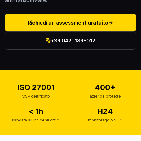
anti-ransomware.
Richiedi un assessment gratuito
+39 0421 1898012
ISO 27001
400+
MSP certificato
aziende protette
< 1h
H24
risposta su incidenti critici
monitoraggio SOC