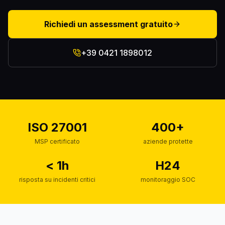
Richiedi un assessment gratuito
+39 0421 1898012
ISO 27001
400+
MSP certificato
aziende protette
< 1h
H24
risposta su incidenti critici
monitoraggio SOC