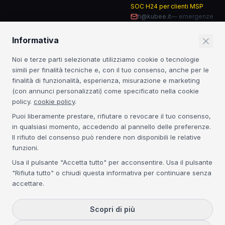
SOC H24 per clienti MSP
h@kubee.it
—
emergenze
Informativa
RESTA AGGIORNATO
Noi e terze parti selezionate utilizziamo cookie o tecnologie
Insight sulla sicurezza IT e novità dal mondo MSP.
simili per finalità tecniche e, con il tuo consenso, anche per le
finalità di funzionalità, esperienza, misurazione e marketing
Iscriviti
(con annunci personalizzati) come specificato nella cookie
policy.
cookie policy
.
Iscrivendoti accetti la
Privacy Policy
. Nessuno spam.
Puoi liberamente prestare, rifiutare o revocare il tuo consenso,
in qualsiasi momento, accedendo al pannello delle preferenze.
CERTIFICAZIONI
Il rifiuto del consenso può rendere non disponibili le relative
funzioni.
Acronis Platinum
3CX Platinum
NIS2
GDPR
Usa il pulsante "Accetta tutto" per acconsentire. Usa il pulsante
"Rifiuta tutto" o chiudi questa informativa per continuare senza
accettare.
©
2026
Kubee S.r.l. — P.IVA IT04134300271 — REA VE-368395 — Cap.
Soc. € 50.000 i.v. —
Scopri di più
Tutti i diritti riservati.
Privacy Policy
Cookie Policy