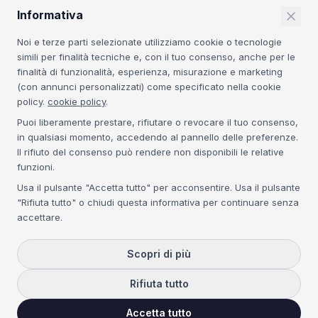
Informativa
RESTA AGGIORNATO
Noi e terze parti selezionate utilizziamo cookie o tecnologie
Insight sulla sicurezza IT e novità dal mondo MSP.
simili per finalità tecniche e, con il tuo consenso, anche per le
finalità di funzionalità, esperienza, misurazione e marketing
Iscriviti
(con annunci personalizzati) come specificato nella cookie
policy.
cookie policy
.
Iscrivendoti accetti la
Privacy Policy
. Nessuno spam.
Puoi liberamente prestare, rifiutare o revocare il tuo consenso,
in qualsiasi momento, accedendo al pannello delle preferenze.
CERTIFICAZIONI
Il rifiuto del consenso può rendere non disponibili le relative
funzioni.
Acronis Platinum
3CX Platinum
NIS2
GDPR
Usa il pulsante "Accetta tutto" per acconsentire. Usa il pulsante
"Rifiuta tutto" o chiudi questa informativa per continuare senza
accettare.
©
2026
Kubee S.r.l. — P.IVA IT04134300271 — REA VE-368395 — Cap.
Soc. € 50.000 i.v. —
Scopri di più
Tutti i diritti riservati.
Privacy Policy
Cookie Policy
Rifiuta tutto
Accetta tutto