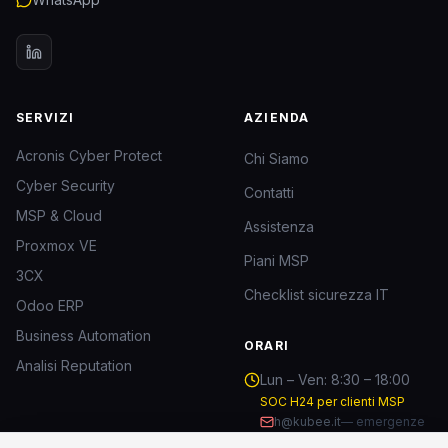
SERVIZI
AZIENDA
Acronis Cyber Protect
Chi Siamo
Cyber Security
Contatti
MSP & Cloud
Assistenza
Proxmox VE
Piani MSP
3CX
Checklist sicurezza IT
Odoo ERP
Business Automation
ORARI
Analisi Reputation
Lun – Ven: 8:30 – 18:00
SOC H24 per clienti MSP
h@kubee.it
—
emergenze