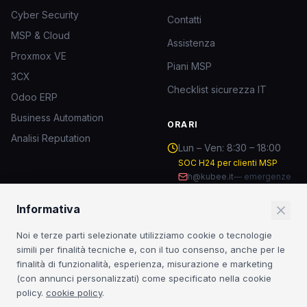
Cyber Security
Contatti
MSP & Cloud
Assistenza
Proxmox VE
Piani MSP
3CX
Checklist sicurezza IT
Odoo ERP
Business Automation
ORARI
Analisi Reputation
Lun – Ven: 8:30 – 18:00
SOC H24 per clienti MSP
h@kubee.it
—
emergenze
Informativa
RESTA AGGIORNATO
Noi e terze parti selezionate utilizziamo cookie o tecnologie
Insight sulla sicurezza IT e novità dal mondo MSP.
simili per finalità tecniche e, con il tuo consenso, anche per le
finalità di funzionalità, esperienza, misurazione e marketing
Iscriviti
(con annunci personalizzati) come specificato nella cookie
policy.
cookie policy
.
Iscrivendoti accetti la
Privacy Policy
. Nessuno spam.