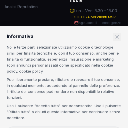
ORARI
Analisi Reputation
Lun – Ven: 8:30 – 18:00
SOC H24 per clienti MSP
h@kubee.it
—
emergenze
Informativa
RESTA AGGIORNATO
Noi e terze parti selezionate utilizziamo cookie o tecnologie
Insight sulla sicurezza IT e novità dal mondo MSP.
simili per finalità tecniche e, con il tuo consenso, anche per le
finalità di funzionalità, esperienza, misurazione e marketing
Iscriviti
(con annunci personalizzati) come specificato nella cookie
policy.
cookie policy
.
Iscrivendoti accetti la
Privacy Policy
. Nessuno spam.
Puoi liberamente prestare, rifiutare o revocare il tuo consenso,
in qualsiasi momento, accedendo al pannello delle preferenze.
CERTIFICAZIONI
Il rifiuto del consenso può rendere non disponibili le relative
funzioni.
Acronis Platinum
3CX Platinum
NIS2
GDPR
Usa il pulsante "Accetta tutto" per acconsentire. Usa il pulsante
"Rifiuta tutto" o chiudi questa informativa per continuare senza
accettare.
©
2026
Kubee S.r.l. — P.IVA IT04134300271 — REA VE-368395 — Cap.