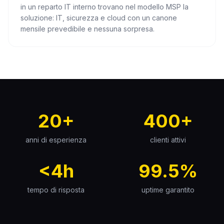
in un reparto IT interno trovano nel modello MSP la
soluzione: IT, sicurezza e cloud con un canone
mensile prevedibile e nessuna sorpresa.
20+
400+
anni di esperienza
clienti attivi
<4h
99.5%
tempo di risposta
uptime garantito